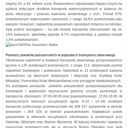
między 20. a 44. rokiem życia. Respondenci odpowiadali między innymi na
pytania dotyczące środków transportu wykorzystywanych w dotarciu do
portu lotniczego i powodu wybrania konkretnego z nich. Ponad 67%
ankietowanych wykorzystało samochód, z czego 38,6% podróżowała jako
pasażer. Kolejnym, najbardziej popularnym sposobem dotarcia na lotnisko,
była podróż pociągiem – na taki środek transportu zdecydowało się ok.
10% badanych, taksówkę wybrało 8,7% respondentów, a autobus miejski
5,6% ankietowanych.
Fot. Kazimierz Netka
Pomiary potoków pasażerskich w pojazdach transportu zbiorowego
Obserwacje napełnień w środkach transportu zbiorowego przeprowadzono
łącznie w 135 przekrojach pomiarowych, z czego 113 obejmowało pomiar
napełnień tramwajów i autobusów. Natomiast w 22 przekrojach badania
prowadzono na dworcach kolejowych i dotyczyły one Szybkiej Kolei
Miejskiej, Pomorskiej Kolei Metropolitalnej oraz pociągów dalekobieżnych.
Na podstawie pomiarów potoków pasażerskich przeprowadzonych dla
tramwajów i autobusów wyznaczono godzinę szczytu porannego w
transporcie zbiorowym: 07:00-08:00 oraz popołudniowego: 15:00-16:00. W
wyznaczonych okresach szczytowych (godz. 6-10 i 14-18) środkami
transportu publicznego przemieszczało się 309 107 pasażerów w okresie
porannym i 364 020 w okresie popołudniowym. Największe potoki
pasażerskie w okresach szczytowych odnotowano w przekrojach przy
Gdańsku Głównym oraz Bramie Wyżynnej. W dalszej kolejności najwięcej
pasażerów przemieszczało się w obszarze Bramy Oliwskiej oraz pętli