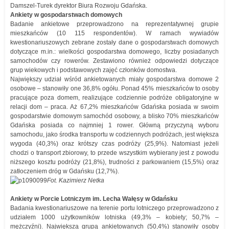
Damszel-Turek dyrektor Biura Rozwoju Gdańska.
Ankiety w gospodarstwach domowych
Badanie ankietowe przeprowadzono na reprezentatywnej grupie
mieszkańców (10 115 respondentów). W ramach wywiadów
kwestionariuszowych zebrane zostały dane o gospodarstwach domowych
dotyczące m.in.: wielkości gospodarstwa domowego, liczby posiadanych
samochodów czy rowerów. Zestawiono również odpowiedzi dotyczące
grup wiekowych i podstawowych zajęć członków domostwa.
Największy udział wśród ankietowanych miały gospodarstwa domowe 2
osobowe – stanowiły one 36,8% ogółu. Ponad 45% mieszkańców to osoby
pracujące poza domem, realizujące codziennie podróże obligatoryjne w
relacji dom – praca. Aż 67,2% mieszkańców Gdańska posiada w swoim
gospodarstwie domowym samochód osobowy, a blisko 70% mieszkańców
Gdańska posiada co najmniej 1 rower. Główną przyczyną wyboru
samochodu, jako środka transportu w codziennych podróżach, jest większa
wygoda (40,3%) oraz krótszy czas podróży (25,9%). Natomiast jeżeli
chodzi o transport zbiorowy, to przede wszystkim wybierany jest z powodu
niższego kosztu podróży (21,8%), trudności z parkowaniem (15,5%) oraz
zatłoczeniem dróg w Gdańsku (12,7%).
Fot. Kazimierz Netka
Ankiety w Porcie Lotniczym im. Lecha Wałęsy w Gdańsku
Badania kwestionariuszowe na terenie portu lotniczego przeprowadzono z
udziałem 1000 użytkowników lotniska (49,3% – kobiety; 50,7% –
mężczyźni). Największą grupą ankietowanych (50,4%) stanowiły osoby