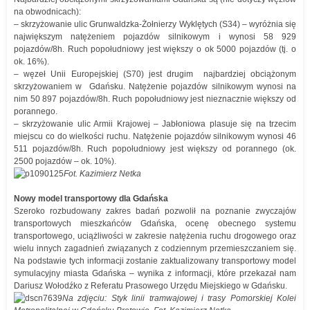
na obwodnicach):
– skrzyżowanie ulic Grunwaldzka-Żołnierzy Wyklętych (S34) – wyróżnia się
największym natężeniem pojazdów silnikowym i wynosi 58 929
pojazdów/8h. Ruch popołudniowy jest większy o ok 5000 pojazdów (tj. o
ok. 16%).
– węzeł Unii Europejskiej (S70) jest drugim najbardziej obciążonym
skrzyżowaniem w Gdańsku. Natężenie pojazdów silnikowym wynosi na
nim 50 897 pojazdów/8h. Ruch popołudniowy jest nieznacznie większy od
porannego.
– skrzyżowanie ulic Armii Krajowej – Jabłoniowa plasuje się na trzecim
miejscu co do wielkości ruchu. Natężenie pojazdów silnikowym wynosi 46
511 pojazdów/8h. Ruch popołudniowy jest większy od porannego (ok.
2500 pojazdów – ok. 10%).
Fot. Kazimierz Netka
Nowy model transportowy dla Gdańska
Szeroko rozbudowany zakres badań pozwolił na poznanie zwyczajów
transportowych mieszkańców Gdańska, ocenę obecnego systemu
transportowego, uciążliwości w zakresie natężenia ruchu drogowego oraz
wielu innych zagadnień związanych z codziennym przemieszczaniem się.
Na podstawie tych informacji zostanie zaktualizowany transportowy model
symulacyjny miasta Gdańska – wynika z informacji, które przekazał nam
Dariusz Wołodźko z Referatu Prasowego Urzędu Miejskiego w Gdańsku.
Na zdjęciu: Styk linii tramwajowej i trasy Pomorskiej Kolei