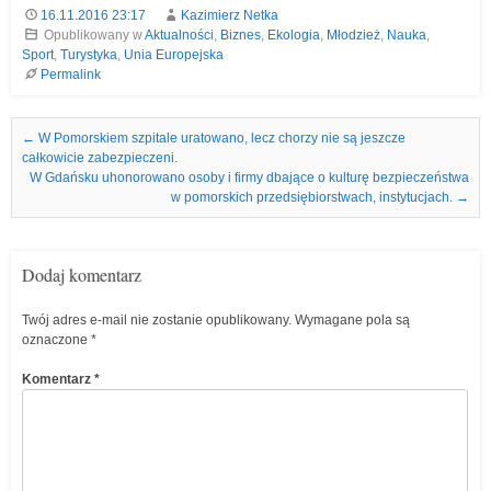
16.11.2016 23:17
Kazimierz Netka
Opublikowany w
Aktualności
,
Biznes
,
Ekologia
,
Młodzież
,
Nauka
,
Sport
,
Turystyka
,
Unia Europejska
Permalink
Nawigacja we wpisach
←
W Pomorskiem szpitale uratowano, lecz chorzy nie są jeszcze
całkowicie zabezpieczeni.
W Gdańsku uhonorowano osoby i firmy dbające o kulturę bezpieczeństwa
w pomorskich przedsiębiorstwach, instytucjach.
→
Dodaj komentarz
Twój adres e-mail nie zostanie opublikowany.
Wymagane pola są
oznaczone
*
Komentarz
*