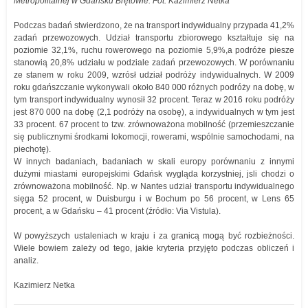
Metropolitalnej w Gdańsku Brętowie. Fot. Kazimierz Netka
Podczas badań stwierdzono, że na transport indywidualny przypada 41,2%
zadań przewozowych. Udział transportu zbiorowego kształtuje się na
poziomie 32,1%, ruchu rowerowego na poziomie 5,9%,a podróże piesze
stanowią 20,8% udziału w podziale zadań przewozowych. W porównaniu
ze stanem w roku 2009, wzrósł udział podróży indywidualnych. W 2009
roku gdańszczanie wykonywali około 840 000 różnych podróży na dobę, w
tym transport indywidualny wynosił 32 procent. Teraz w 2016 roku podróży
jest 870 000 na dobę (2,1 podróży na osobę), a indywidualnych w tym jest
33 procent. 67 procent to tzw. zrównoważona mobilność (przemieszczanie
się publicznymi środkami lokomocji, rowerami, wspólnie samochodami, na
piechotę).
W innych badaniach, badaniach w skali europy porównaniu z innymi
dużymi miastami europejskimi Gdańsk wygląda korzystniej, jsli chodzi o
zrównoważona mobilność. Np. w Nantes udział transportu indywidualnego
sięga 52 procent, w Duisburgu i w Bochum po 56 procent, w Lens 65
procent, a w Gdańsku – 41 procent (źródło: Via Vistula).
W powyższych ustaleniach w kraju i za granicą mogą być rozbieżności.
Wiele bowiem zależy od tego, jakie kryteria przyjęto podczas obliczeń i
analiz.
Kazimierz Netka