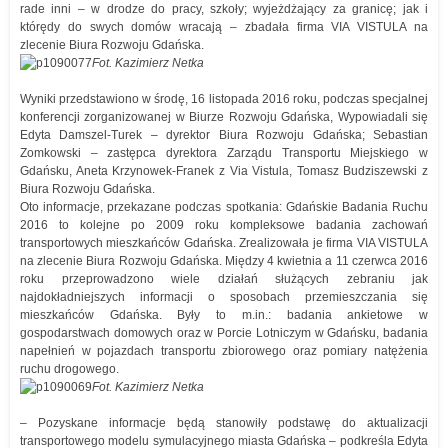
rade inni – w drodze do pracy, szkoły; wyjeżdżający za granicę; jak i
którędy do swych domów wracają – zbadała firma VIA VISTULA na
zlecenie Biura Rozwoju Gdańska.
Fot. Kazimierz Netka
Wyniki przedstawiono w środę, 16 listopada 2016 roku, podczas specjalnej
konferencji zorganizowanej w Biurze Rozwoju Gdańska, Wypowiadali się
Edyta Damszel-Turek – dyrektor Biura Rozwoju Gdańska; Sebastian
Zomkowski – zastępca dyrektora Zarządu Transportu Miejskiego w
Gdańsku, Aneta Krzynowek-Franek z Via Vistula, Tomasz Budziszewski z
Biura Rozwoju Gdańska.
Oto informacje, przekazane podczas spotkania: Gdańskie Badania Ruchu
2016 to kolejne po 2009 roku kompleksowe badania zachowań
transportowych mieszkańców Gdańska. Zrealizowała je firma VIA VISTULA
na zlecenie Biura Rozwoju Gdańska. Między 4 kwietnia a 11 czerwca 2016
roku przeprowadzono wiele działań służących zebraniu jak
najdokładniejszych informacji o sposobach przemieszczania się
mieszkańców Gdańska. Były to m.in.: badania ankietowe w
gospodarstwach domowych oraz w Porcie Lotniczym w Gdańsku, badania
napełnień w pojazdach transportu zbiorowego oraz pomiary natężenia
ruchu drogowego.
Fot. Kazimierz Netka
– Pozyskane informacje będą stanowiły podstawę do aktualizacji
transportowego modelu symulacyjnego miasta Gdańska – podkreśla Edyta