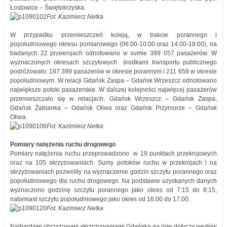
Łostowice – Świętokrzyska.
Fot. Kazimierz Netka
W przypadku przemieszczeń koleją, w trakcie porannego i
popołudniowego okresu pomiarowego (06:00-10:00 oraz 14:00-18:00), na
badanych 22 przekrojach odnotowano w sumie 399 057 pasażerów. W
wyznaczonych okresach szczytowych środkami transportu publicznego
podróżowało: 187 399 pasażerów w okresie porannym i 211 658 w okresie
popołudniowym. W relacji Gdańsk Zaspa – Gdańsk Wrzeszcz odnotowano
największe potoki pasażerskie. W dalszej kolejności najwięcej pasażerów
przemieszczało się w relacjach: Gdańsk Wrzeszcz – Gdańsk Zaspa,
Gdańsk Żabianka – Gdańsk Oliwa oraz Gdańsk Przymorze – Gdańsk
Oliwa.
Fot. Kazimierz Netka
Pomiary natężenia ruchu drogowego
Pomiary natężenia ruchu przeprowadzono w 19 punktach przekrojowych
oraz na 105 skrzyżowaniach. Sumy potoków ruchu w przekrojach i na
skrzyżowaniach pozwoliły na wyznaczenie godzin szczytu porannego oraz
popołudniowego dla ruchu drogowego. Na podstawie uzyskanych danych
wyznaczono godzinę szczytu porannego jako okres od 7:15 do 8:15,
natomiast szczytu popołudniowego jako okres od 16:00 do 17:00.
Fot. Kazimierz Netka
Najbardziej obciążonymi skrzyżowaniami Gdańska są (nie dotyczy węzłów