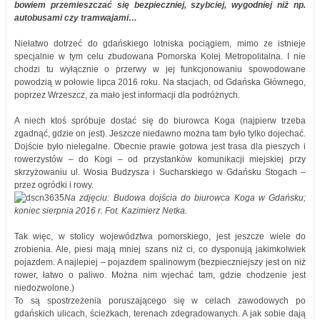
bowiem przemieszczać się bezpieczniej, szybciej, wygodniej niż np.
autobusami czy tramwajami…
Niełatwo dotrzeć do gdańskiego lotniska pociągiem, mimo ze istnieje
specjalnie w tym celu zbudowana Pomorska Kolej Metropolitalna. I nie
chodzi tu wyłącznie o przerwy w jej funkcjonowaniu spowodowane
powodzią w połowie lipca 2016 roku. Na stacjach, od Gdańska Głównego,
poprzez Wrzeszcz, za mało jest informacji dla podróżnych.
A niech ktoś spróbuje dostać się do biurowca Koga (najpierw trzeba
zgadnąć, gdzie on jest). Jeszcze niedawno można tam było tylko dojechać.
Dojście było nielegalne. Obecnie prawie gotowa jest trasa dla pieszych i
rowerzystów – do Kogi – od przystanków komunikacji miejskiej przy
skrzyżowaniu ul. Wosia Budzysza i Sucharskiego w Gdańsku Stogach –
przez ogródki i rowy.
Na zdjęciu: Budowa dojścia do biurowca Koga w Gdańsku;
koniec sierpnia 2016 r. Fot. Kazimierz Netka.
Tak więc, w stolicy województwa pomorskiego, jest jeszcze wiele do
zrobienia. Ale, piesi mają mniej szans niż ci, co dysponują jakimkolwiek
pojazdem. A najlepiej – pojazdem spalinowym (bezpieczniejszy jest on niż
rower, łatwo o paliwo. Można nim wjechać tam, gdzie chodzenie jest
niedozwolone.)
To są spostrzeżenia poruszającego się w celach zawodowych po
gdańskich ulicach, ścieżkach, terenach zdegradowanych. A jak sobie dają