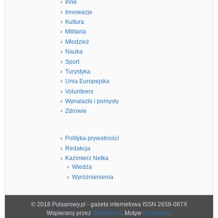
Inne
Innowacje
Kultura
MIlitaria
Młodzież
Nauka
Sport
Turystyka
Unia Europejska
Volunteers
Wynalazki i pomysły
Zdrowie
Polityka prywatności
Redakcja
Kazimierz Netka
Wiedza
Wyróżnienienia
© 2018 Pulsarowy.pl - gazeta internetowa ISSN 2658-087X
Wspierany przez
WordPress
. Motyw
Emphaino
.