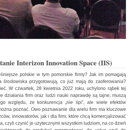
nie Interizon Innovation Space (IIS)
śniejsze polskie w tym pomorskie firmy? Jak im pomagają
 środowiska przygotowują, co już mają do zaoferowania?
ieć. W czwartek, 28 kwietnia 2022 roku, uchylono rąbek tej
óre działania firm oraz ludzi nauki naprawdę są tajne; muszą
go względu, że konkurencja „nie śpi”, ale wiele efektów
można poznać. Owo poznawanie dla wielu firm ma kluczowe
ów, innowatorów, jak i dla firm, które chcą komercjalizować
, czyli czynić je użytecznymi wszystkim ludziom, na co dzień