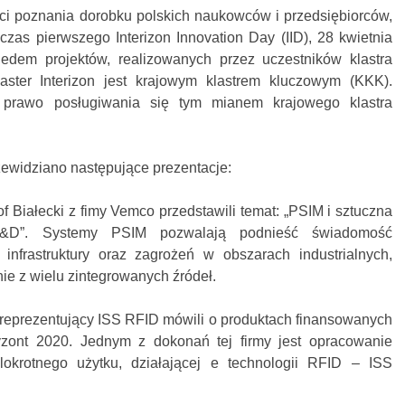
ści poznania dorobku polskich naukowców i przedsiębiorców,
zas pierwszego Interizon Innovation Day (IID), 28 kwietnia
edem projektów, realizowanych przez uczestników klastra
laster Interizon jest krajowym klastrem kluczowym (KKK).
 prawo posługiwania się tym mianem krajowego klastra
ewidziano następujące prezentacje:
f Białecki z fimy Vemco przedstawili temat: „PSIM i sztuczna
 R&D”. Systemy PSIM pozwalają podnieść świadomość
 infrastruktury oraz zagrożeń w obszarach industrialnych,
ie z wielu zintegrowanych źródeł.
 reprezentujący ISS RFID mówili o produktach finansowanych
ont 2020. Jednym z dokonań tej firmy jest opracowanie
lokrotnego użytku, działającej e technologii RFID – ISS