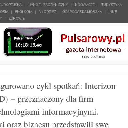
 EUROPEJSKA
HANDEL ZAGRANICZNY
INNOWACJE
TURYSTYKA
TORIA
EKOLOGIA
MŁODZIEŻ
GOSPODARKA MORSKA
INNE
ŁY
ZDROWIE
urowano cykl spotkań: Interizon
D) – przeznaczony dla firm
echnologiami informacyjnymi.
i oraz biznesu przedstawili swe