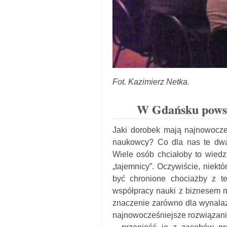
Fot. Kazimierz Netka.
W Gdańsku powsta
Jaki dorobek mają najnowocze
naukowcy? Co dla nas te dwa
Wiele osób chciałoby to wiedz
„tajemnicy”. Oczywiście, niekt
być chronione chociażby z te
współpracy nauki z biznesem 
znaczenie zarówno dla wynalazc
najnowocześniejsze rozwiązania