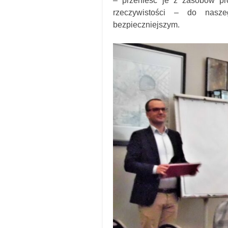
– przenieść je z zasobów pro
rzeczywistości – do nasz
bezpieczniejszym.