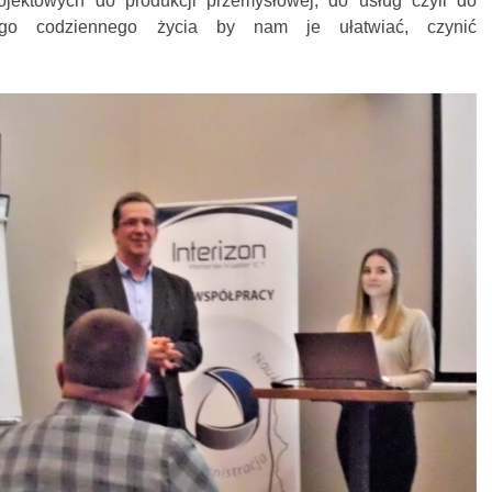
jektowych do produkcji przemysłowej, do usług czyli do
ego codziennego życia by nam je ułatwiać, czynić