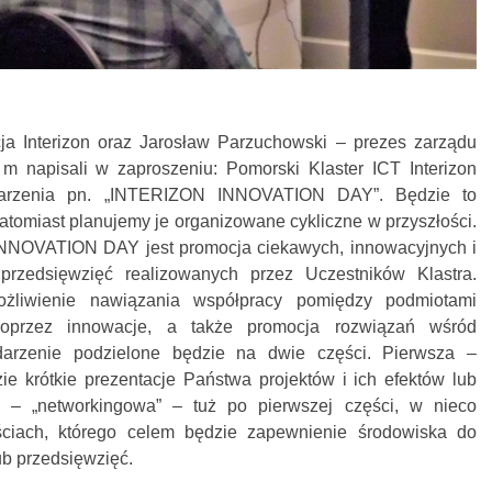
ja Interizon oraz Jarosław Parzuchowski – prezes zarządu
ak m napisali w zaproszeniu: Pomorski Klaster ICT Interizon
darzenia pn. „INTERIZON INNOVATION DAY”. Będzie to
natomiast planujemy je organizowane cykliczne w przyszłości.
NNOVATION DAY jest promocja ciekawych, innowacyjnych i
 przedsięwzięć realizowanych przez Uczestników Klastra.
żliwienie nawiązania współpracy pomiędzy podmiotami
oprzez innowacje, a także promocja rozwiązań wśród
darzenie podzielone będzie na dwie części. Pierwsza –
ie krótkie prezentacje Państwa projektów i ich efektów lub
a – „networkingowa” – tuż po pierwszej części, w nieco
nościach, którego celem będzie zapewnienie środowiska do
b przedsięwzięć.