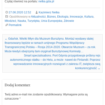
Czytaj również na portalu:
netka.gda.pl
27.06.2020 12:52
Kazimierz Netka
Opublikowany w
Aktualności
,
Biznes
,
Ekologia
,
Innowacje
,
Kultura
,
Młodzież
,
Nauka
,
Turystyka
,
Unia Europejska
,
Zdrowie
Permalink
Nawigacja we wpisach
←
Gdańsk. Wielki Młyn dla Muzeum Bursztynu. Montaż wystawy stałej
finansowany będzie w ramach unijnego Programu Współpracy
Transgranicznej Polska – Rosja 2014-2020. Otwarcie Muzeum – za rok.
Może kiedyś obejrzymy tam oryginał Bursztynowej Komnaty…
Smart specialisations. Port Gdynia przygotowuje próbny rejs
autonomicznego statku – do Helu, a może nawet do Finlandii. Poprzez
wprowadzanie innowacyjnych rozwiązań z zakresu IT, zwiększa swą
konkurencyjność
→
Dodaj komentarz
Twój adres e-mail nie zostanie opublikowany.
Wymagane pola są
oznaczone
*