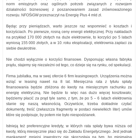
norm emisyjnych oraz ogólnych potrzeb związanych z rozwojem
działalności biznesowej z poszanowaniem zasad zrównoważonego
rozwoju. NFOŚiGW przeznaczył na Energię Plus 4 mld zł.
Będąc przy pieniądzach, warto jeszcze raz wspomnieć o kosztach i
korzyściach. Po pierwsze, rosną ceny energii elektrycznej. Przy nakładach
na przykład 170 000 złotych na duże elektrownie, to korzyści po 5 latach
wyniosą 155 000 złotych, a w 10. roku eksploatacji, elektrownia zapłaci za
siebie dwukrotnie.
Nie chodzi wyłącznie o korzyści finansowe. Dysponując własna fabryka
prądu, stajemy się niezależni od tego, co dzieje się na rynku, od spekulacji.
Firma jubilatka, ma w swej ofercie 6 firm leasingowych. Urządzenia można
wziąć w leasing nawet na 8 lat. Miesięczna rata z tytułu spłaty
finansowania będzie zbliżona do kwoty na miesięcznym rachunku za
energię elektryczną. Nie będzie to więc nas dużo więcej kosztowało;
będziemy płacić za prąd tyle samo, z tym, że po 5 – 6 latach elektrownia
stanie się naszą własnością. Oczywiście, trzeba dokładnie czytać
dokumenty, treść (zwłaszcza fragmenty w postaci niewielkich liter) umów
które się podpisuje, by potem nie było niespodzianek.
Istnieją też preferencyjne kredyty, w których rata spłaty bywa niższa od
kwoty, którą miesięcznie płaci się do Zakładu Energetycznego. Jest jednak
mankament: mniejsi inwestorzy nie skorzystają na tym, bo minimalna