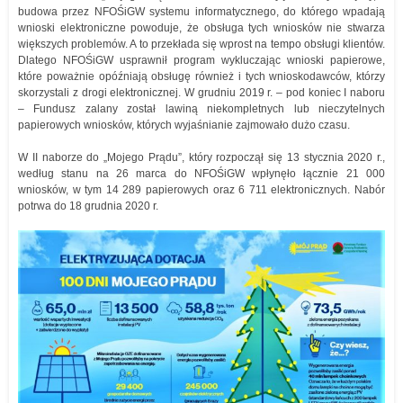
budowa przez NFOŚiGW systemu informatycznego, do którego wpadają
wnioski elektroniczne powoduje, że obsługa tych wniosków nie stwarza
większych problemów. A to przekłada się wprost na tempo obsługi klientów.
Dlatego NFOŚiGW usprawnił program wykluczając wnioski papierowe,
które poważnie opóźniają obsługę również i tych wnioskodawców, którzy
skorzystali z drogi elektronicznej. W grudniu 2019 r. – pod koniec I naboru
– Fundusz zalany został lawiną niekompletnych lub nieczytelnych
papierowych wniosków, których wyjaśnianie zajmowało dużo czasu.
W II naborze do „Mojego Prądu”, który rozpoczął się 13 stycznia 2020 r.,
według stanu na 26 marca do NFOŚiGW wpłynęło łącznie 21 000
wniosków, w tym 14 289 papierowych oraz 6 711 elektronicznych. Nabór
potrwa do 18 grudnia 2020 r.