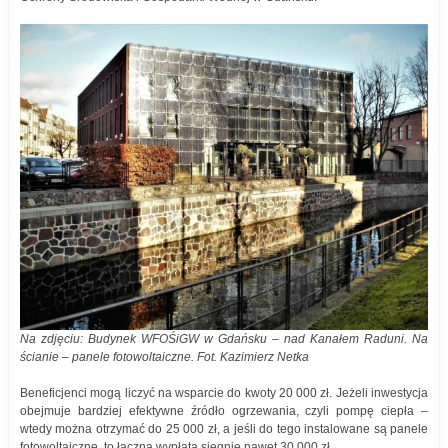
Na zdjęciu: Budynek WFOŚiGW w Gdańsku – nad Kanałem Raduni. Na
ścianie – panele fotowoltaiczne. Fot. Kazimierz Netka
Beneficjenci mogą liczyć na wsparcie do kwoty 20 000 zł. Jeżeli inwestycja
obejmuje bardziej efektywne źródło ogrzewania, czyli pompę ciepła –
wtedy można otrzymać do 25 000 zł, a jeśli do tego instalowane są panele
fotowoltaiczne, to łączna wypłata sięgnie nawet 30 000 zł.