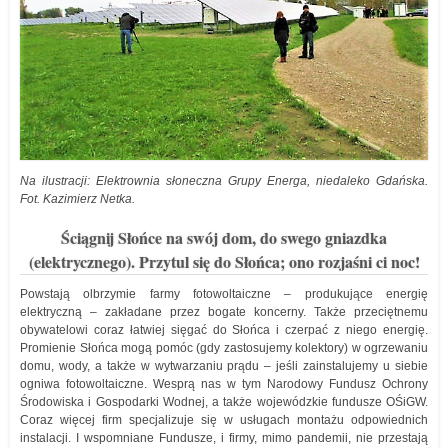
Na ilustracji: Elektrownia słoneczna Grupy Energa, niedaleko Gdańska.
Fot. Kazimierz Netka.
Ściągnij Słońce na swój dom, do swego gniazdka
(elektrycznego). Przytul się do Słońca; ono rozjaśni ci noc!
Powstają olbrzymie farmy fotowoltaiczne – produkujące energię
elektryczną – zakładane przez bogate koncerny. Także przeciętnemu
obywatelowi coraz łatwiej sięgać do Słońca i czerpać z niego energię.
Promienie Słońca mogą pomóc (gdy zastosujemy kolektory) w ogrzewaniu
domu, wody, a także w wytwarzaniu prądu – jeśli zainstalujemy u siebie
ogniwa fotowoltaiczne. Wesprą nas w tym Narodowy Fundusz Ochrony
Środowiska i Gospodarki Wodnej, a także wojewódzkie fundusze OŚiGW.
Coraz więcej firm specjalizuje się w usługach montażu odpowiednich
instalacji. I wspomniane Fundusze, i firmy, mimo pandemii, nie przestają