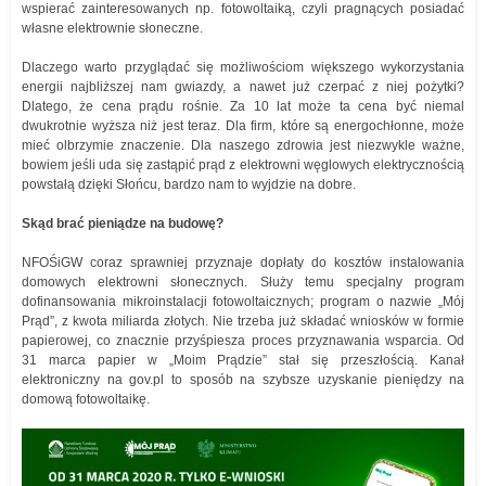
wspierać zainteresowanych np. fotowoltaiką, czyli pragnących posiadać
własne elektrownie słoneczne.
Dlaczego warto przyglądać się możliwościom większego wykorzystania
energii najbliższej nam gwiazdy, a nawet już czerpać z niej pożytki?
Dlatego, że cena prądu rośnie. Za 10 lat może ta cena być niemal
dwukrotnie wyższa niż jest teraz. Dla firm, które są energochłonne, może
mieć olbrzymie znaczenie. Dla naszego zdrowia jest niezwykle ważne,
bowiem jeśli uda się zastąpić prąd z elektrowni węglowych elektrycznością
powstałą dzięki Słońcu, bardzo nam to wyjdzie na dobre.
Skąd brać pieniądze na budowę?
NFOŚiGW coraz sprawniej przyznaje dopłaty do kosztów instalowania
domowych elektrowni słonecznych. Służy temu specjalny program
dofinansowania mikroinstalacji fotowoltaicznych; program o nazwie „Mój
Prąd”, z kwota miliarda złotych. Nie trzeba już składać wniosków w formie
papierowej, co znacznie przyśpiesza proces przyznawania wsparcia. Od
31 marca papier w „Moim Prądzie” stał się przeszłością. Kanał
elektroniczny na gov.pl to sposób na szybsze uzyskanie pieniędzy na
domową fotowoltaikę.