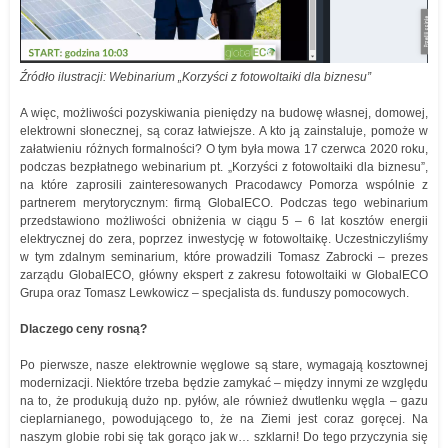
Źródło ilustracji: Webinarium „Korzyści z fotowoltaiki dla biznesu”
A więc, możliwości pozyskiwania pieniędzy na budowę własnej, domowej,
elektrowni słonecznej, są coraz łatwiejsze. A kto ją zainstaluje, pomoże w
załatwieniu różnych formalności? O tym była mowa 17 czerwca 2020 roku,
podczas bezpłatnego webinarium pt. „Korzyści z fotowoltaiki dla biznesu”,
na które zaprosili zainteresowanych Pracodawcy Pomorza wspólnie z
partnerem merytorycznym: firmą GlobalECO. Podczas tego webinarium
przedstawiono możliwości obniżenia w ciągu 5 – 6 lat kosztów energii
elektrycznej do zera, poprzez inwestycję w fotowoltaikę. Uczestniczyliśmy
w tym zdalnym seminarium, które prowadzili Tomasz Zabrocki – prezes
zarządu GlobalECO, główny ekspert z zakresu fotowoltaiki w GlobalECO
Grupa oraz Tomasz Lewkowicz – specjalista ds. funduszy pomocowych.
Dlaczego ceny rosną?
Po pierwsze, nasze elektrownie węglowe są stare, wymagają kosztownej
modernizacji. Niektóre trzeba będzie zamykać – między innymi ze względu
na to, że produkują dużo np. pyłów, ale również dwutlenku węgla – gazu
cieplarnianego, powodującego to, że na Ziemi jest coraz goręcej. Na
naszym globie robi się tak gorąco jak w… szklarni! Do tego przyczynia się