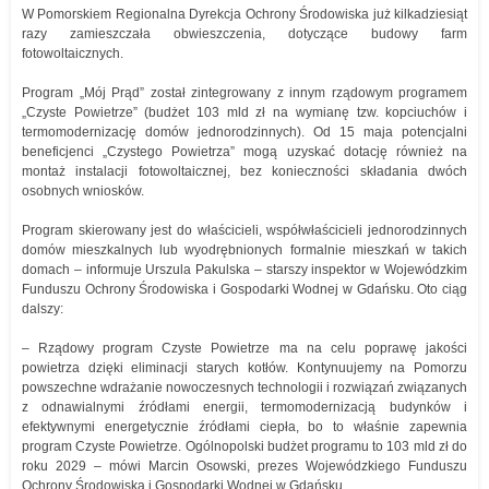
W Pomorskiem Regionalna Dyrekcja Ochrony Środowiska już kilkadziesiąt
razy zamieszczała obwieszczenia, dotyczące budowy farm
fotowoltaicznych.
Program „Mój Prąd” został zintegrowany z innym rządowym programem
„Czyste Powietrze” (budżet 103 mld zł na wymianę tzw. kopciuchów i
termomodernizację domów jednorodzinnych). Od 15 maja potencjalni
beneficjenci „Czystego Powietrza” mogą uzyskać dotację również na
montaż instalacji fotowoltaicznej, bez konieczności składania dwóch
osobnych wniosków.
Program skierowany jest do właścicieli, współwłaścicieli jednorodzinnych
domów mieszkalnych lub wyodrębnionych formalnie mieszkań w takich
domach – informuje Urszula Pakulska – starszy inspektor w Wojewódzkim
Funduszu Ochrony Środowiska i Gospodarki Wodnej w Gdańsku. Oto ciąg
dalszy:
– Rządowy program Czyste Powietrze ma na celu poprawę jakości
powietrza dzięki eliminacji starych kotłów. Kontynuujemy na Pomorzu
powszechne wdrażanie nowoczesnych technologii i rozwiązań związanych
z odnawialnymi źródłami energii, termomodernizacją budynków i
efektywnymi energetycznie źródłami ciepła, bo to właśnie zapewnia
program Czyste Powietrze. Ogólnopolski budżet programu to 103 mld zł do
roku 2029 – mówi Marcin Osowski, prezes Wojewódzkiego Funduszu
Ochrony Środowiska i Gospodarki Wodnej w Gdańsku.