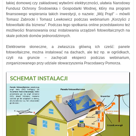
takiej domowej czy zakładowej wytwórni elektryczności, ułatwia Narodowy
Fundusz Ochrony Środowiska i Gospodarki Wodnej, który ma program
finansowego wspierania takich inwestycji, o nazwie: „Mój Prąd” – mówili
Tomasz Zabrocki i Tomasz Lewkowicz podczas webinarium „Korzyści z
fotowoltaiki dla biznesu”. Podczas tego spotkania online przedstawiono też
możliwości finansowania oraz instalowania urządzeń fotowoltaicznych na
skale potrzeb domów jednorodzinnych.
Elektrownie słoneczne, a zwłaszcza główną ich cześć: panele
fotowoltaiczne, można instalować na dachach, ale też np. w ogródkach,
czyli na gruncie – zachęcali eksperci podczas webinarium,
zorganizowanego przy udziale stowarzyszenia Pracodawcy Pomorza.