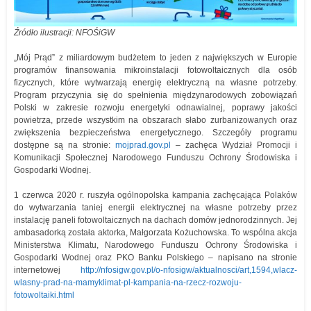
Źródło ilustracji: NFOŚiGW
„Mój Prąd” z miliardowym budżetem to jeden z największych w Europie
programów finansowania mikroinstalacji fotowoltaicznych dla osób
fizycznych, które wytwarzają energię elektryczną na własne potrzeby.
Program przyczynia się do spełnienia międzynarodowych zobowiązań
Polski w zakresie rozwoju energetyki odnawialnej, poprawy jakości
powietrza, przede wszystkim na obszarach słabo zurbanizowanych oraz
zwiększenia bezpieczeństwa energetycznego. Szczegóły programu
dostępne są na stronie:
mojprad.gov.pl
– zachęca Wydział Promocji i
Komunikacji Społecznej Narodowego Funduszu Ochrony Środowiska i
Gospodarki Wodnej.
1 czerwca 2020 r. ruszyła ogólnopolska kampania zachęcająca Polaków
do wytwarzania taniej energii elektrycznej na własne potrzeby przez
instalację paneli fotowoltaicznych na dachach domów jednorodzinnych. Jej
ambasadorką została aktorka, Małgorzata Kożuchowska. To wspólna akcja
Ministerstwa Klimatu, Narodowego Funduszu Ochrony Środowiska i
Gospodarki Wodnej oraz PKO Banku Polskiego – napisano na stronie
internetowej
http://nfosigw.gov.pl/o-nfosigw/aktualnosci/art,1594,wlacz-
wlasny-prad-na-mamyklimat-pl-kampania-na-rzecz-rozwoju-
fotowoltaiki.html