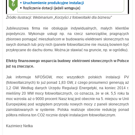
Źródło ilustracji: Webinarium „Korzyści z fotowoltaiki dla biznesu”
Jubileuszowa firma nie obsługuje indywidualnych, małych klientów
pojedynczo. Wykonuje usługi np. na rzecz samorządów, pragnących
zbiorowo pomagać mieszkańcom w budowaniu elektrowni słonecznych na
swych domach lub przy nich (panele fotowoltaiczne nie muszą bowiem być
przykręcane do dachu domu. Można je stawiać na gruncie, np. w ogródku).
Efekty finansowego wsparcia budowy elektrowni słonecznych w Polsce
już są znaczące.
Jak informuje NFOŚiGW, moc wszystkich polskich instalacji PV
(fotowoltaicznych) to już ponad 1,83 GW, z czego prosumenci generują aż
1,2 GW. Według danych Urzędu Regulacji Energetyki, na koniec 2014 r.
mieliśmy 20 MW mocy fotowoltaicznych, co oznacza, że w ok. 5,5 roku ta
moc wzrosła aż o 9000 procent Nasz kraj jest obecnie na 5. miejscu w Unii
Europejskiej pod względem przyrostu nowych mocy z paneli słonecznych
zainstalowanych w systemie. Polska realizuje obecnie redukcję ponad
półtora miliona ton CO2 rocznie dzięki instalacjom fotowoltaicznym.
Kazimierz Netka