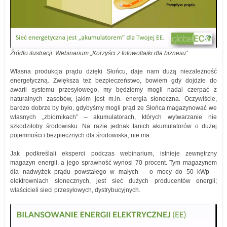
Źródło ilustracji: Webinarium „Korzyści z fotowoltaiki dla biznesu”
Własna produkcja prądu dzięki Słońcu, daje nam dużą niezależność
energetyczną. Zwiększa też bezpieczeństwo, bowiem gdy dojdzie do
awarii systemu przesyłowego, my będziemy mogli nadal czerpać z
naturalnych zasobów, jakim jest m.in. energia słoneczna. Oczywiście,
bardzo dobrze by było, gdybyśmy mogli prąd ze Słońca magazynować we
własnych „zbiornikach” – akumulatorach, których wytwarzanie nie
szkodziłoby środowisku. Na razie jednak tanich akumulatorów o dużej
pojemności i bezpiecznych dla środowiska, nie ma.
Jak podkreślali eksperci podczas webinarium, istnieje zewnętrzny
magazyn energii, a jego sprawność wynosi 70 procent. Tym magazynem
dla nadwyżek prądu powstałego w małych – o mocy do 50 kWp –
elektrowniach słonecznych, jest sieć dużych producentów energii;
właścicieli sieci przesyłowych, dystrybucyjnych.