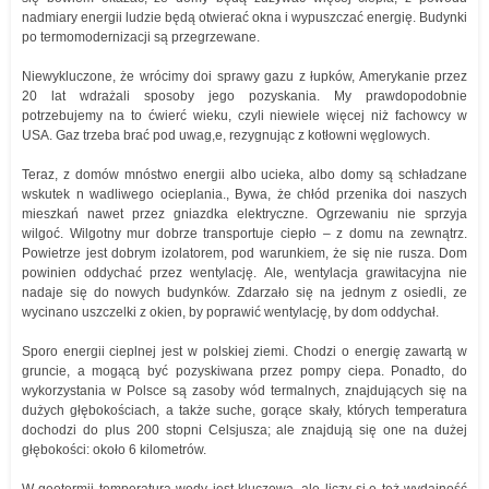
nadmiary energii ludzie będą otwierać okna i wypuszczać energię. Budynki
po termomodernizacji są przegrzewane.
Niewykluczone, że wrócimy doi sprawy gazu z łupków, Amerykanie przez
20 lat wdrażali sposoby jego pozyskania. My prawdopodobnie
potrzebujemy na to ćwierć wieku, czyli niewiele więcej niż fachowcy w
USA. Gaz trzeba brać pod uwag,e, rezygnując z kotłowni węglowych.
Teraz, z domów mnóstwo energii albo ucieka, albo domy są schładzane
wskutek n wadliwego ocieplania., Bywa, że chłód przenika doi naszych
mieszkań nawet przez gniazdka elektryczne. Ogrzewaniu nie sprzyja
wilgoć. Wilgotny mur dobrze transportuje ciepło – z domu na zewnątrz.
Powietrze jest dobrym izolatorem, pod warunkiem, że się nie rusza. Dom
powinien oddychać przez wentylację. Ale, wentylacja grawitacyjna nie
nadaje się do nowych budynków. Zdarzało się na jednym z osiedli, ze
wycinano uszczelki z okien, by poprawić wentylację, by dom oddychał.
Sporo energii cieplnej jest w polskiej ziemi. Chodzi o energię zawartą w
gruncie, a mogącą być pozyskiwana przez pompy ciepa. Ponadto, do
wykorzystania w Polsce są zasoby wód termalnych, znajdujących się na
dużych głębokościach, a także suche, gorące skały, których temperatura
dochodzi do plus 200 stopni Celsjusza; ale znajdują się one na dużej
głębokości: około 6 kilometrów.