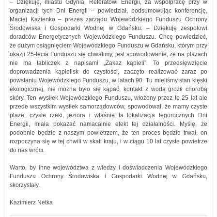
– Dziękuję, miastu Gdynia, Referatowi Energii, za współpracę przy w
organizacji tych Dni Energii – powiedział, podsumowując konferencję,
Maciej Kazienko – prezes zarządu Wojewódzkiego Funduszu Ochrony
Środowiska i Gospodarki Wodnej w Gdańsku. – Dziękuję zespołowi
doradców Energetycznych Wojewódzkiego Funduszu. Chcę powiedzieć,
że dużym osiągnięciem Wojewódzkiego Funduszu w Gdańsku, którym przy
okazji 25-lecia Funduszu się chwalimy, jest spowodowanie, ze na plażach
nie ma tabliczek z napisami „Zakaz kąpieli”. To przedsięwzięcie
doprowadzenia kąpielisk do czystości, zaczęto realizować zaraz po
powstaniu Wojewódzkiego Funduszu, w latach 90. Tu mieliśmy stan klęski
ekologicznej, nie można było się kąpać, kontakt z wodą groził chorobą
skóry. Ten wysiłek Wojewódzkiego Funduszu, włożony przez te 25 lat ale
przede wszystkim wysiłek samorządowców, spowodował, że mamy czyste
plaże, czyste rzeki, jeziora i właśnie ta lokalizacja tegorocznych Dni
Energii, miała pokazać namacalnie efekt tej działalności. Myślę, że
podobnie będzie z naszym powietrzem, że ten proces będzie trwał, on
rozpoczyna się w tej chwili w skali kraju, i w ciągu 10 lat czyste powietrze
do nas wróci.
Warto, by inne województwa z wiedzy i doświadczenia Wojewódzkiego
Funduszu Ochrony Środowiska i Gospodarki Wodnej w Gdańsku,
skorzystały.
Kazimierz Netka