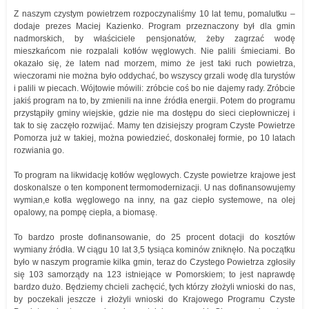
Z naszym czystym powietrzem rozpoczynaliśmy 10 lat temu, pomalutku –
dodaje prezes Maciej Kazienko. Program przeznaczony był dla gmin
nadmorskich, by właściciele pensjonatów, żeby zagrzać wodę
mieszkańcom nie rozpalali kotłów węglowych. Nie palili śmieciami. Bo
okazało się, że latem nad morzem, mimo że jest taki ruch powietrza,
wieczorami nie można było oddychać, bo wszyscy grzali wodę dla turystów
i palili w piecach. Wójtowie mówili: zróbcie coś bo nie dajemy rady. Zróbcie
jakiś program na to, by zmienili na inne źródła energii. Potem do programu
przystąpiły gminy wiejskie, gdzie nie ma dostępu do sieci ciepłowniczej i
tak to się zaczęło rozwijać. Mamy ten dzisiejszy program Czyste Powietrze
Pomorza już w takiej, można powiedzieć, doskonałej formie, po 10 latach
rozwiania go.
To program na likwidację kotłów węglowych. Czyste powietrze krajowe jest
doskonalsze o ten komponent termomodernizacji. U nas dofinansowujemy
wymian,e kotła węglowego na inny, na gaz ciepło systemowe, na olej
opalowy, na pompę ciepła, a biomasę.
To bardzo proste dofinansowanie, do 25 procent dotacji do kosztów
wymiany źródła. W ciągu 10 lat 3,5 tysiąca kominów zniknęło. Na początku
było w naszym programie kilka gmin, teraz do Czystego Powietrza zgłosiły
się 103 samorządy na 123 istniejące w Pomorskiem; to jest naprawdę
bardzo dużo. Będziemy chcieli zachęcić, tych którzy złożyli wnioski do nas,
by poczekali jeszcze i złożyli wnioski do Krajowego Programu Czyste