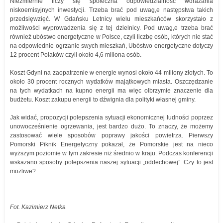
Niezmiernie liczy się społeczna odpowiedzialność wdrażania
niskoemisyjnych inwestycji. Trzeba brać pod uwag,e następstwa takich
przedsięwzięć. W Gdańsku Letnicy wielu mieszkańców skorzystało z
możliwości wyprowadzenia się z tej dzielnicy. Pod uwag,e trzeba brać
również ubóstwo energetyczne w Polsce, czyli liczbę osób, których nie stać
na odpowiednie ogrzanie swych mieszkań, Ubóstwo energetyczne dotyczy
12 procent Polaków czyli około 4,6 miliona osób.
Koszt Gdyni na zaopatrzenie w energie wynosi około 44 miliony złotych. To
około 30 procent rocznych wydatków majątkowych miasta. Oszczędzanie
na tych wydatkach na kupno energii ma więc olbrzymie znaczenie dla
budżetu. Koszt zakupu energii to dźwignia dla polityki własnej gminy.
Jak widać, propozycji polepszenia sytuacji ekonomicznej ludności poprzez
unowocześnienie ogrzewania, jest bardzo dużo. To znaczy, że możemy
zastosować wiele sposobów poprawy jakości powietrza. Pierwszy
Pomorski Piknik Energetyczny pokazał, że Pomorskie jest na nieco
wyższym poziomie w tym zakresie niż średnio w kraju. Podczas konferencji
wskazano sposoby polepszenia naszej sytuacji „oddechowej”. Czy to jest
możliwe?
Fot. Kazimierz Netka