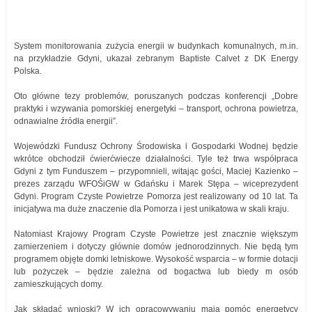
System monitorowania zużycia energii w budynkach komunalnych, m.in.
na przykładzie Gdyni, ukazał zebranym Baptiste Calvet z DK Energy
Polska.
Oto główne tezy problemów, poruszanych podczas konferencji „Dobre
praktyki i wzywania pomorskiej energetyki – transport, ochrona powietrza,
odnawialne źródła energii”.
Wojewódzki Fundusz Ochrony Środowiska i Gospodarki Wodnej będzie
wkrótce obchodził ćwierćwiecze działalności. Tyle też trwa współpraca
Gdyni z tym Funduszem – przypomnieli, witając gości, Maciej Kazienko –
prezes zarządu WFOŚiGW w Gdańsku i Marek Stępa – wiceprezydent
Gdyni. Program Czyste Powietrze Pomorza jest realizowany od 10 lat. Ta
inicjatywa ma duże znaczenie dla Pomorza i jest unikatowa w skali kraju.
Natomiast Krajowy Program Czyste Powietrze jest znacznie większym
zamierzeniem i dotyczy głównie domów jednorodzinnych. Nie będą tym
programem objęte domki letniskowe. Wysokość wsparcia – w formie dotacji
lub pożyczek – będzie zależna od bogactwa lub biedy m osób
zamieszkujących domy.
Jak składać wnioski? W ich opracowywaniu mają pomóc energetycy