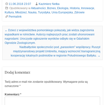
11.06.2018 23:07
Kazimierz Netka
Opublikowany w
Aktualności
,
Biznes
,
Ekologia
,
Historia
,
Innowacje
,
Kultura
,
Młodzież
,
Nauka
,
Turystyka
,
Unia Europejska
,
Zdrowie
Permalink
Nawigacja we wpisach
←
Dzieci z województwa pomorskiego pokazały, jak widza zagrożenia
wypadkami w rolnictwie. Autorzy najlepszych prac zostali uhonorowani
nagrodami. Uroczyste ogłoszenie wyników odbyło się w Gdańskim
Ogrodzie Zoologicznym.
Nadbałtyckie społeczności pod „parasolem” współpracy. Ruszył
międzynarodowy projekt Umbrella, mający wzmocnić transgraniczną
kooperację lokalnych podmiotów w regionie Południowego Bałtyku.
→
Dodaj komentarz
Twój adres e-mail nie zostanie opublikowany.
Wymagane pola są
oznaczone
*
Komentarz
*