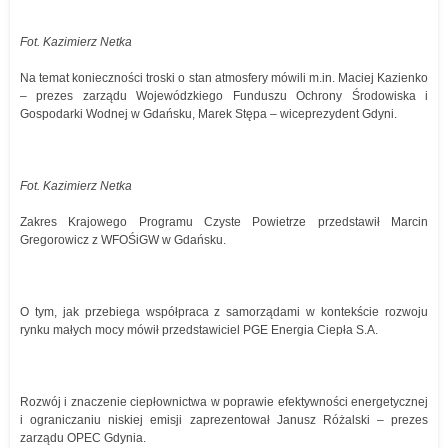
Fot. Kazimierz Netka
Na temat konieczności troski o stan atmosfery mówili m.in. Maciej Kazienko
– prezes zarządu Wojewódzkiego Funduszu Ochrony Środowiska i
Gospodarki Wodnej w Gdańsku, Marek Stępa – wiceprezydent Gdyni.
Fot. Kazimierz Netka
Zakres Krajowego Programu Czyste Powietrze przedstawił Marcin
Gregorowicz z WFOŚiGW w Gdańsku.
O tym, jak przebiega współpraca z samorządami w kontekście rozwoju
rynku małych mocy mówił przedstawiciel PGE Energia Ciepła S.A.
Rozwój i znaczenie ciepłownictwa w poprawie efektywności energetycznej
i ograniczaniu niskiej emisji zaprezentował Janusz Różalski – prezes
zarządu OPEC Gdynia.