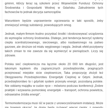
gminni, którzy teraz są szkoleni przez Wojewódzki Fundusz Ochrony
Środowiska i Gospodarki Wodnej w Gdańsku. Zatrudnienie tych
fachowców to jednak decyzja samorządów.
Warunkiem będzie usprawnienie ogrzewania w taki sposób, żeby
zmniejszyć emisję substancji, powodujących smog.
Jednak, małym firmom trudno pozyskać środki i dostosowywać urządzenia
do wymogów ochrony środowiska. Dlatego, jest tendencja tworzyć systemy
ciepła scentralizowanego, sieciowego, albo nastawionego na paliwo
gazowe, ale droższe od miału węglowego i węgla. Jednak efekt pozytywny
takich zmian to nie zawsze da się wymierzyć w pieniądzach. Liczy się
zdrowie.
Polska sieć ciepłownicza ma łącznie około 20 000 km długości, jest
łakomym kąskiem dla zagranicznych przedsiębiorstw, pragnących
przejmować miejskie sicie ciepłownicze, Taka propozycję złożyli też
Okręgowemu Przedsiębiorstwu Energetyki Cieplnej w Gdyni. Jednak,
przedsiębiorstwo to i gdyński system przesyłu energii, pozostaną polskie.
Nie oddamy majątku w cudze ręce – mówiono podczas konferencji „Dobre
praktyki i wzywania pomorskiej energetyki – transport, ochrona powietrza,
odnawialne źródła energii”.
Termomodernizacja musi iść w parze z unowocześnianiem instalacji, Może
się bowiem okazać, że domy będą zużywać więcej ciepła; z powodu