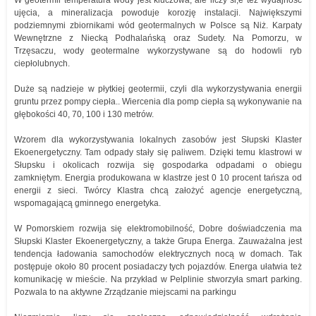
W geotermii temperatura wody jest kluczowa, ale liczy si,e też wydajność
ujęcia, a mineralizacja powoduje korozję instalacji. Największymi
podziemnymi zbiornikami wód geotermalnych w Polsce są Niż. Karpaty
Wewnętrzne z Niecką Podhalańską oraz Sudety. Na Pomorzu, w
Trzęsaczu, wody geotermalne wykorzystywane są do hodowli ryb
ciepłolubnych.
Duże są nadzieje w płytkiej geotermii, czyli dla wykorzystywania energii
gruntu przez pompy ciepła.. Wiercenia dla pomp ciepła są wykonywanie na
głębokości 40, 70, 100 i 130 metrów.
Wzorem dla wykorzystywania lokalnych zasobów jest Słupski Klaster
Ekoenergetyczny. Tam odpady stały się paliwem. Dzięki temu klastrowi w
Słupsku i okolicach rozwija się gospodarka odpadami o obiegu
zamkniętym. Energia produkowana w klastrze jest 0 10 procent tańsza od
energii z sieci. Twórcy Klastra chcą założyć agencje energetyczną,
wspomagającą gminnego energetyka.
W Pomorskiem rozwija się elektromobilność, Dobre doświadczenia ma
Słupski Klaster Ekoenergetyczny, a także Grupa Energa. Zauważalna jest
tendencja ładowania samochodów elektrycznych nocą w domach. Tak
postępuje około 80 procent posiadaczy tych pojazdów. Energa ułatwia też
komunikację w mieście. Na przykład w Pelplinie stworzyła smart parking.
Pozwala to na aktywne Zrządzanie miejscami na parkingu