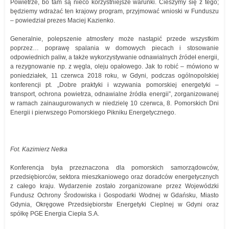
Powietrze, bo tam są nieco korzystniejsze warunki. Cieszymy się z tego;
będziemy wdrażać ten krajowy program, przyjmować wnioski w Funduszu
– powiedział prezes Maciej Kazienko.
Generalnie, polepszenie atmosfery może nastąpić przede wszystkim
poprzez… poprawę spalania w domowych piecach i stosowanie
odpowiednich paliw, a także wykorzystywanie odnawialnych źródeł energii,
a rezygnowanie np. z węgla, oleju opałowego. Jak to robić – mówiono w
poniedziałek, 11 czerwca 2018 roku, w Gdyni, podczas ogólnopolskiej
konferencji pt. „Dobre praktyki i wzywania pomorskiej energetyki –
transport, ochrona powietrza, odnawialne źródła energii”, zorganizowanej
w ramach zainaugurowanych w niedzielę 10 czerwca, 8. Pomorskich Dni
Energii i pierwszego Pomorskiego Pikniku Energetycznego.
Fot. Kazimierz Netka
Konferencja była przeznaczona dla pomorskich samorządowców,
przedsiębiorców, sektora mieszkaniowego oraz doradców energetycznych
z całego kraju. Wydarzenie zostało zorganizowane przez Wojewódzki
Fundusz Ochrony Środowiska i Gospodarki Wodnej w Gdańsku, Miasto
Gdynia, Okręgowe Przedsiębiorstw Energetyki Cieplnej w Gdyni oraz
spółkę PGE Energia Ciepła S.A.