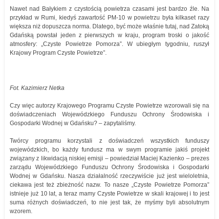
Nawet nad Bałykiem z czystością powietrza czasami jest bardzo źle. Na
przykład w Rumi, kiedyś zawartość PM-10 w powietrzu była kilkaset razy
większa niż dopuszcza norma. Dlatego, być może właśnie tutaj, nad Zatoką
Gdańską powstał jeden z pierwszych w kraju, program troski o jakość
atmosfery: „Czyste Powietrze Pomorza”. W ubiegłym tygodniu, ruszył
Krajowy Program Czyste Powietrze”.
Fot. Kazimierz Netka
Czy więc autorzy Krajowego Programu Czyste Powietrze wzorowali się na
doświadczeniach Wojewódzkiego Funduszu Ochrony Środowiska i
Gospodarki Wodnej w Gdańsku? – zapytaliśmy.
Twórcy programu korzystali z doświadczeń wszystkich funduszy
wojewódzkich, bo każdy fundusz ma w swym programie jakiś projekt
związany z likwidacją niskiej emisji – powiedział Maciej Kazienko – prezes
zarządu Wojewódzkiego Funduszu Ochrony Środowiska i Gospodarki
Wodnej w Gdańsku. Nasza działalność rzeczywiście już jest wieloletnia,
ciekawa jest też zbieżność nazw. To nasze „Czyste Powietrze Pomorza”
istnieje już 10 lat, a teraz mamy Czyste Powietrze w skali krajowej i to jest
suma różnych doświadczeń, to nie jest tak, że myśmy byli absolutnym
wzorem.