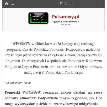
Menu
HOME
Szukaj
SKOCZ DO TREŚCI
Pulsarowy.pl
WFOŚiGW w Gdańsku wdraża kolejny etap realizacji
programu Czyste Powietrze Pomorza. Rozpoczęcie następnej
części tego przedsięwzięcia zbiegło się z inauguracją krajowego
programu. O szczegółach i współudziale Pomorza w Krajowym
Programie Czyste Powietrze, poinformowano w Gdyni, podczas
inauguracji 8. Pomorskich Dni Energii.
Fot. Kazimierz Netka
.
Pomorski WFOŚiGW rozszerza zakres działań na rzecz
ochrony atmosfery. Podpowiada innym regionom, jak i co
mogą wykorzystać u siebie na rzecz zdrowego oddychania.