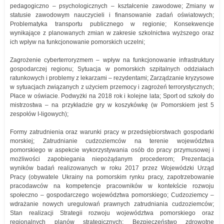
pedagogiczno – psychologicznych – kształcenie zawodowe; Zmiany w
statusie zawodowym nauczycieli i finansowanie zadań oświatowych;
Problematyka transportu publicznego w regionie; Konsekwencje
wynikające z planowanych zmian w zakresie szkolnictwa wyższego oraz
ich wpływ na funkcjonowanie pomorskich uczelni;
Zagrożenie cyberterroryzmem – wpływ na funkcjonowanie infrastruktury
gospodarczej regionu; Sytuacja w pomorskich szpitalnych oddziałach
ratunkowych i problemy z lekarzami – rezydentami; Zarządzanie kryzysowe
w sytuacjach związanych z użyciem przemocy i zagrożeń terrorystycznych;
Płace w oświacie. Podwyżki na 2018 rok i kolejne lata; Sport od szkoły do
mistrzostwa – na przykładzie gry w koszykówkę (w Pomorskiem jest 5
zespołów I-ligowych);
Formy zatrudnienia oraz warunki pracy w przedsiębiorstwach gospodarki
morskiej; Zatrudnianie cudzoziemców na terenie województwa
pomorskiego w aspekcie wykorzystywania osób do pracy przymusowej i
możliwości zapobiegania niepożądanym procederom; Prezentacja
wyników badań realizowanych w roku 2017 przez Wojewódzki Urząd
Pracy (obywatele Ukrainy na pomorskim rynku pracy, zapotrzebowanie
pracodawców na kompetencje pracowników w kontekście rozwoju
społeczno – gospodarczego województwa pomorskiego; Cudzoziemcy –
wdrażanie nowych uregulowań prawnych zatrudniania cudzoziemców;
Stan realizacji Strategii rozwoju województwa pomorskiego oraz
regionalnych planów strategicznych; Bezpieczeństwo zdrowotne