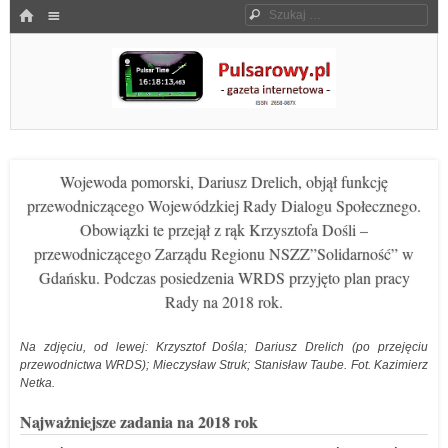
Menu
HOME
Szukaj
SKOCZ DO TREŚCI
Pulsarowy.pl
Wojewoda pomorski, Dariusz Drelich, objął funkcję
przewodniczącego Wojewódzkiej Rady Dialogu Społecznego.
Obowiązki te przejął z rąk Krzysztofa Dośli –
przewodniczącego Zarządu Regionu NSZZ”Solidarność” w
Gdańsku. Podczas posiedzenia WRDS przyjęto plan pracy
Rady na 2018 rok.
Na zdjęciu, od lewej: Krzysztof Dośla; Dariusz Drelich (po przejęciu
przewodnictwa WRDS); Mieczysław Struk; Stanisław Taube. Fot. Kazimierz
Netka.
Najważniejsze zadania na 2018 rok