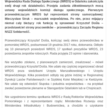
Wojewódzka Rada Dialogu Społecznego (WRDS) w Gdańsku zakończyła
swój drugi rok działalności. Przejęła zadania zlikwidowanych mocą
ustawy wojewódzkich komisji dialogu społecznego. Pierwszym
przewodniczącym WRDS był reprezentant strony samorządowej:
Mieczysław Struk – marszałek województwa. Po nim, przez mijający
niemal cały bieżący rok funkcję tę sprawował Krzysztof Dośla –
przedstawiciel strony pracowników – przewodniczący Zarządu Regionu
NSZZ Solidarność.
Przewodniczący Krzysztof Dośla, kończąc swój okres przewodnictwa w
pomorskiej WRDS, podsumował 19 grudnia 2017 roku, dokonania. Odbyło
się 10 plenarnych posiedzeń WRDS, 17 spotkań prezydiów WRDS, 23
posiedzenia zespołów roboczych. Rada przyjęła 23 opinie i stanowiska.
Nie wszystko zdołano, z planowanych zamierzeń, zrealizować – mówił
przewodniczący Krzysztof Dośla. Nie udało się częściej organizować obrad
WRDS poza siedzibami Urzędu Marszałkowskiego i Urzędu
Wojewódzkiego. Kilka posiedzeń odbyły się gdzie indziej: w Regionalnej
Dyrekcji Lasów Państwowych i w Szybkiej Kolei Miejskiej i w Kwidzynie.
Nie udało się odwiedzić Słupska i południa województwa – na przykład
zwołać posiedzenie plenarne w Starogardzie Gdańskim lub w Chojnicach.
Nie uzgodniono terminu spotkania WRDS z Radą Rektorów Województwa
Pomorskiego i z reprezentantami rządu: Ministerstwa Rozwoju oraz
Ministerstwa Infrastruktury i Budownictwa, a chodziło o uzyskanie