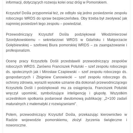
informacji, dotyczących rozwoju kolei oraz dróg w Pomorskiem.
Krzysztof Dośla przypomniał też, ze odbyło się jedno posiedzenie zespołu
roboczego WRDS do spraw bezpieczeństwa. Oby trzeba był zwoływać jak
najmniej posiedzeń tego zespołu – powiedział.
Przewodniczący Krzysztof Dośla podziękował Włodzimierzowi
Szordykowskiemu – sekretarzowi WRDS w Gdańsku i Małgorzacie
Gołębiewskiej – szefowej Biura pomorskiej WRDS – za zaangażowanie i
profesjonalizm.
Ocenę pracy Krzysztofa Dośli przedstawili przewodniczący zespołów
roboczych WRDS. Zarówno Franciszek Potulski – szef zespołu roboczego
ds. społecznych jak i Mirosław Czapiewski – szef zespołu roboczego ds.
gospodarczych i Zbigniew Canowiecki – szef zespołu roboczego ds.
ochrony zdrowia, wyrazili wysokie uznanie dla dokonań przewodniczącego
Krzysztofa Dośli i podziękowali mu za osiągnięcia. Franciszek Potulski
wręczył upominki, symbolizujące inteligencję i głupotę. Wszystkim
uczestnikom spotkania podarował dwutomową publikację: „2×100 zadań
maturalnych z matematyki z rozwiązaniami”.
Potem, przewodniczący Krzysztof Dośla, przekazując kierownictwo w
Radzie wojewodzie pomorskiemu, złożył życzenia świąteczne i
noworoczne.