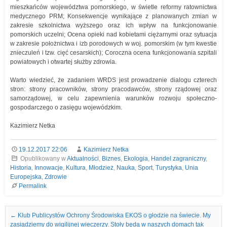
mieszkańców województwa pomorskiego, w świetle reformy ratownictwa
medycznego PRM; Konsekwencje wynikające z planowanych zmian w
zakresie szkolnictwa wyższego oraz ich wpływ na funkcjonowanie
pomorskich uczelni; Ocena opieki nad kobietami ciężarnymi oraz sytuacja
w zakresie położnictwa i izb porodowych w woj. pomorskim (w tym kwestie
znieczuleń i tzw. cięć cesarskich); Coroczna ocena funkcjonowania szpitali
powiatowych i otwartej służby zdrowia.
Warto wiedzieć, że zadaniem WRDS jest prowadzenie dialogu czterech
stron: strony pracowników, strony pracodawców, strony rządowej oraz
samorządowej, w celu zapewnienia warunków rozwoju społeczno-
gospodarczego o zasięgu wojewódzkim.
Kazimierz Netka
19.12.2017 22:06
Kazimierz Netka
Opublikowany w
Aktualności
,
Biznes
,
Ekologia
,
Handel zagraniczny
,
Historia
,
Innowacje
,
Kultura
,
Młodzież
,
Nauka
,
Sport
,
Turystyka
,
Unia
Europejska
,
Zdrowie
Permalink
Nawigacja we wpisach
←
Klub Publicystów Ochrony Środowiska EKOS o głodzie na świecie. My
zasiądziemy do wigilijnej wieczerzy. Stoły będą w naszych domach tak