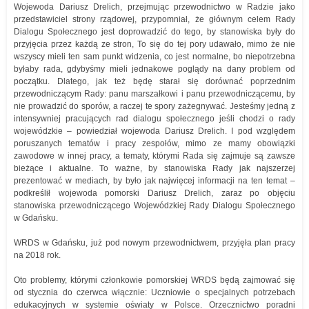
Wojewoda Dariusz Drelich, przejmując przewodnictwo w Radzie jako
przedstawiciel strony rządowej, przypomniał, że głównym celem Rady
Dialogu Społecznego jest doprowadzić do tego, by stanowiska były do
przyjęcia przez każdą ze stron, To się do tej pory udawało, mimo że nie
wszyscy mieli ten sam punkt widzenia, co jest normalne, bo niepotrzebna
byłaby rada, gdybyśmy mieli jednakowe poglądy na dany problem od
początku. Dlatego, jak też będę starał się dorównać poprzednim
przewodniczącym Rady: panu marszałkowi i panu przewodniczącemu, by
nie prowadzić do sporów, a raczej te spory zażegnywać. Jesteśmy jedną z
intensywniej pracujących rad dialogu społecznego jeśli chodzi o rady
wojewódzkie – powiedział wojewoda Dariusz Drelich. I pod względem
poruszanych tematów i pracy zespołów, mimo ze mamy obowiązki
zawodowe w innej pracy, a tematy, którymi Rada się zajmuje są zawsze
bieżące i aktualne. To ważne, by stanowiska Rady jak najszerzej
prezentować w mediach, by było jak najwięcej informacji na ten temat –
podkreślił wojewoda pomorski Dariusz Drelich, zaraz po objęciu
stanowiska przewodniczącego Wojewódzkiej Rady Dialogu Społecznego
w Gdańsku.
WRDS w Gdańsku, już pod nowym przewodnictwem, przyjęła plan pracy
na 2018 rok.
Oto problemy, którymi członkowie pomorskiej WRDS będą zajmować się
od stycznia do czerwca włącznie: Uczniowie o specjalnych potrzebach
edukacyjnych w systemie oświaty w Polsce. Orzecznictwo poradni