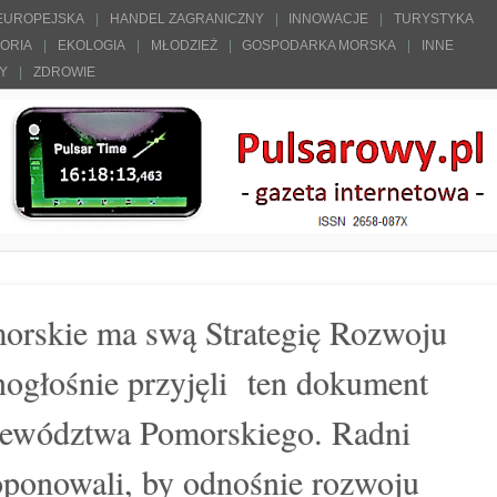
 EUROPEJSKA
HANDEL ZAGRANICZNY
INNOWACJE
TURYSTYKA
TORIA
EKOLOGIA
MŁODZIEŻ
GOSPODARKA MORSKA
INNE
ŁY
ZDROWIE
rskie ma swą Strategię Rozwoju
nogłośnie przyjęli ten dokument
jewództwa Pomorskiego. Radni
oponowali, by odnośnie rozwoju