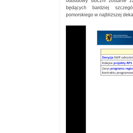
odbudowy stoczni zostanie z
będących bardziej szczeg
pomorskiego w najbliższej deka