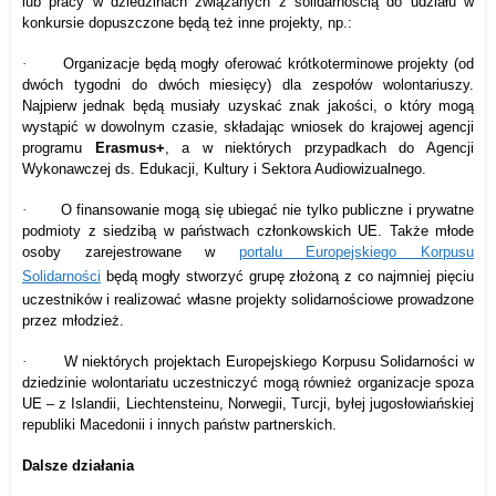
lub pracy w dziedzinach związanych z solidarnością do udziału w
konkursie dopuszczone będą też
inne
projekty,
np.
:
·
Organizacje będą mogły oferować krótkoterminowe projekty (od
dwóch tygodni do dwóch miesięcy) dla zespołów wolontariuszy.
Najpierw jednak będą musiały uzyskać znak jakości, o który mogą
wystąpić w dowolnym czasie, składając wniosek do krajowej agencji
programu
Erasmus+
, a w niektórych przypadkach do Agencji
Wykonawczej ds.
Edukacji, Kultury i Sektora Audiowizualnego.
·
O finansowanie mogą się ubiegać nie tylko publiczne i prywatne
podmioty z siedzibą w państwach członkowskich UE. Także młode
osoby zarejestrowane w
portalu Europejskiego Korpusu
Solidarności
będą mogły stworzyć grupę złożoną z co najmniej pięciu
uczestników i realizować własne projekty solidarnościowe prowadzone
przez młodzież.
·
W niektórych projektach Europejskiego Korpusu Solidarności w
dziedzinie wolontariatu uczestniczyć mogą również organizacje spoza
UE – z Islandii, Liechtensteinu, Norwegii, Turcji, byłej jugosłowiańskiej
republiki Macedonii i innych państw partnerskich.
Dalsze działania