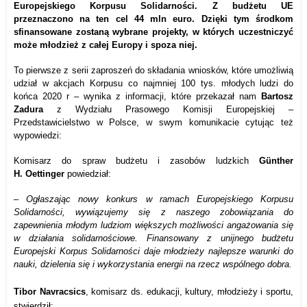
Europejskiego Korpusu Solidarności. Z budżetu UE
przeznaczono na ten cel 44 mln euro. Dzięki tym środkom
sfinansowane zostaną wybrane projekty, w których uczestniczyć
może młodzież z całej Europy i spoza niej.
To pierwsze z serii zaproszeń do składania wniosków, które umożliwią
udział w akcjach Korpusu co najmniej 100 tys. młodych ludzi do
końca 2020 r –
wynika z informacji, które przekazał nam
Bartosz
Zadura
z
Wydziału Prasowego
Komisji Europejskiej –
Przedstawicielstwo w Polsce, w swym komunikacie cytując też
wypowiedzi:
Komisarz do spraw budżetu i zasobów ludzkich
Günther
H.
Oettinger
powiedział:
–
Ogłaszając nowy konkurs w ramach Europejskiego Korpusu
Solidarności, wywiązujemy się z naszego zobowiązania do
zapewnienia młodym ludziom większych możliwości angażowania się
w działania solidarnościowe. Finansowany z unijnego budżetu
Europejski Korpus Solidarności daje młodzieży najlepsze warunki do
nauki, dzielenia się i wykorzystania energii na rzecz wspólnego dobra.
Tibor
Navracsics
, komisarz ds. edukacji, kultury, młodzieży i sportu,
stwierdził: