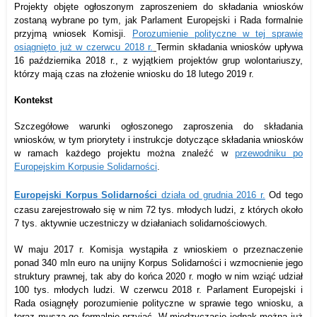
Projekty objęte ogłoszonym zaproszeniem do składania wniosków
zostaną wybrane po tym, jak Parlament Europejski i Rada formalnie
przyjmą wniosek Komisji.
Porozumienie polityczne w tej sprawie
osiągnięto już w czerwcu 2018 r.
Termin składania wniosków upływa
16 października 2018 r., z wyjątkiem projektów grup wolontariuszy,
którzy mają czas na złożenie wniosku do 18 lutego 2019 r.
Kontekst
Szczegółowe warunki ogłoszonego zaproszenia do składania
wniosków, w tym priorytety i instrukcje dotyczące składania wniosków
w ramach każdego projektu można znaleźć w
przewodniku po
Europejskim Korpusie Solidarności
.
Europejski Korpus Solidarności
działa od grudnia 2016 r.
Od tego
czasu zarejestrowało się w nim 72 tys. młodych ludzi, z których około
7 tys. aktywnie uczestniczy w działaniach solidarnościowych.
W maju 2017 r. Komisja wystąpiła z wnioskiem o przeznaczenie
ponad 340 mln euro na unijny Korpus Solidarności i wzmocnienie jego
struktury prawnej, tak aby do końca 2020 r. mogło w nim wziąć udział
100 tys. młodych ludzi. W czerwcu 2018 r. Parlament Europejski i
Rada osiągnęły porozumienie polityczne w sprawie tego wniosku, a
teraz muszą go formalnie przyjąć. W międzyczasie jednak można już