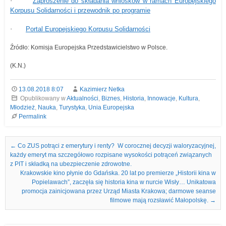
·
Zaproszenie do składania wniosków w ramach Europejskiego
Korpusu Solidarności i przewodnik po programie
·
Portal Europejskiego Korpusu Solidarności
Źródło: Komisja Europejska Przedstawicielstwo w Polsce.
(K.N.)
13.08.2018 8:07
Kazimierz Netka
Opublikowany w
Aktualności
,
Biznes
,
Historia
,
Innowacje
,
Kultura
,
Młodzież
,
Nauka
,
Turystyka
,
Unia Europejska
Permalink
Nawigacja we wpisach
←
Co ZUS potrąci z emerytury i renty? W corocznej decyzji waloryzacyjnej,
każdy emeryt ma szczegółowo rozpisane wysokości potrąceń związanych
z PIT i składką na ubezpieczenie zdrowotne.
Krakowskie kino płynie do Gdańska. 20 lat po premierze „Historii kina w
Popielawach”, zaczęła się historia kina w nurcie Wisły… Unikatowa
promocja zainicjowana przez Urząd Miasta Krakowa; darmowe seanse
filmowe mają rozsławić Małopolskę.
→