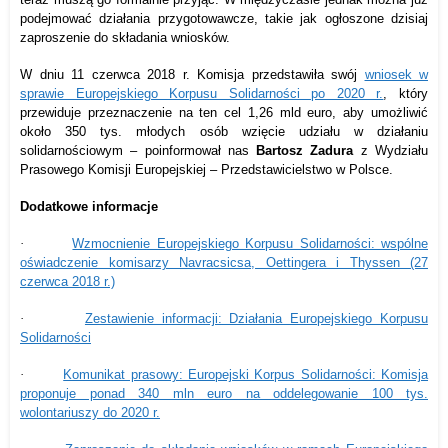
podejmować działania przygotowawcze, takie jak ogłoszone dzisiaj
zaproszenie do składania wniosków.
W dniu 11 czerwca 2018 r. Komisja przedstawiła swój
wniosek w
sprawie Europejskiego Korpusu Solidarności po 2020 r.
, który
przewiduje przeznaczenie na ten cel 1,26 mld euro, aby umożliwić
około 350 tys. młodych osób wzięcie udziału w działaniu
solidarnościowym –
poinformował nas
Bartosz Zadura
z
Wydziału
Prasowego
Komisji Europejskiej – Przedstawicielstwo w Polsce
.
Dodatkowe informacje
·
Wzmocnienie Europejskiego Korpusu Solidarności: wspólne
oświadczenie komisarzy Navracsicsa, Oettingera i Thyssen (27
czerwca 2018 r.)
·
Zestawienie informacji: Działania Europejskiego Korpusu
Solidarności
·
Komunikat prasowy: Europejski Korpus Solidarności: Komisja
proponuje ponad 340 mln euro na oddelegowanie 100 tys.
wolontariuszy do 2020 r.