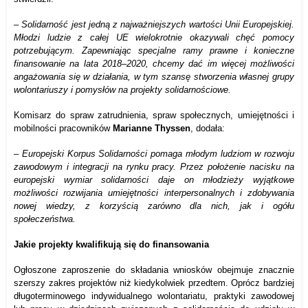
–
Solidarność jest jedną z najważniejszych wartości Unii Europejskiej.
Młodzi ludzie z całej UE wielokrotnie okazywali chęć pomocy
potrzebującym. Zapewniając specjalne ramy prawne i konieczne
finansowanie na lata 2018–2020, chcemy dać im więcej możliwości
angażowania się w działania, w tym szansę stworzenia własnej grupy
wolontariuszy i pomysłów na projekty solidarnościowe.
Komisarz do spraw zatrudnienia, spraw społecznych, umiejętności i
mobilności pracowników
Marianne
Thyssen
, dodała:
–
Europejski Korpus Solidarności pomaga młodym ludziom w rozwoju
zawodowym i integracji na rynku pracy. Przez położenie nacisku na
europejski wymiar solidarności daje on młodzieży wyjątkowe
możliwości rozwijania umiejętności interpersonalnych i zdobywania
nowej wiedzy, z korzyścią zarówno dla nich, jak i ogółu
społeczeństwa.
Jakie projekty kwalifikują się do finansowania
Ogłoszone zaproszenie do składania wniosków obejmuje znacznie
szerszy zakres projektów niż kiedykolwiek przedtem. Oprócz bardziej
długoterminowego indywidualnego wolontariatu, praktyki zawodowej