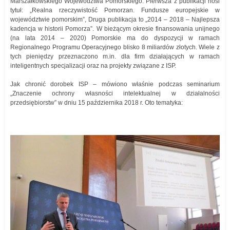
Marszałkowskiego Województwa Pomorskiego. Pierwsza z publikacji nosi
tytuł: „Realna rzeczywistość Pomorzan. Fundusze europejskie w
województwie pomorskim”, Druga publikacja to „2014 – 2018 – Najlepsza
kadencja w historii Pomorza”. W bieżącym okresie finansowania unijnego
(na lata 2014 – 2020) Pomorskie ma do dyspozycji w ramach
Regionalnego Programu Operacyjnego blisko 8 miliardów złotych. Wiele z
tych pieniędzy przeznaczono m.in. dla firm działających w ramach
inteligentnych specjalizacji oraz na projekty związane z ISP.
Jak chronić dorobek ISP – mówiono właśnie podczas seminarium
„Znaczenie ochrony własności intelektualnej w działalności
przedsiębiorstw” w dniu 15 października 2018 r. Oto tematyka: