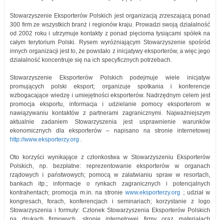
Stowarzyszenie Eksporterów Polskich jest organizacją zrzeszającą ponad
300 firm ze wszystkich branż i regionów kraju. Prowadzi swoją działalność
od 2002 roku i utrzymuje kontakty z ponad pięcioma tysiącami spółek na
całym terytorium Polski. Rysem wyróżniającym Stowarzyszenie spośród
innych organizacji jest to, że powstało z inicjatywy eksporterów, a więc jego
działalność koncentruje się na ich specyficznych potrzebach.
Stowarzyszenie Eksporterów Polskich podejmuje wiele inicjatyw
promujących polski eksport; organizuje spotkania i konferencje
wzbogacające wiedzę i umiejętności eksporterów. Nadrzędnym celem jest
promocja eksportu, informacja i udzielanie pomocy eksporterom w
nawiązywaniu kontaktów z partnerami zagranicznymi. Najważniejszym
aktualnie zadaniem Stowarzyszenia jest usprawnienie warunków
ekonomicznych dla eksporterów – napisano na stronie internetowej
http://www.eksporterzy.org
.
Oto korzyści wynikające z członkostwa w Stowarzyszeniu Eksporterów
Polskich, np. bezpłatne: reprezentowanie eksporterów w organach
rządowych i państwowych; pomocą w załatwianiu spraw w resortach,
bankach itp.; informacje o rynkach zagranicznych i potencjalnych
kontrahentach; promocja m.in. na stronie
www.eksporterzy.org
; udział w
kongresach, forach, konferencjach i seminariach; korzystanie z logo
Stowarzyszenia i formuły: Członek Stowarzyszenia Eksporterów Polskich
na drukach firmowych, stronie internetowej firmy oraz materiałach