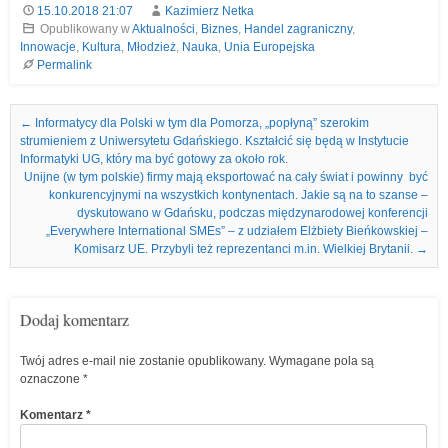
15.10.2018 21:07
Kazimierz Netka
Opublikowany w
Aktualności
,
Biznes
,
Handel zagraniczny
,
Innowacje
,
Kultura
,
Młodzież
,
Nauka
,
Unia Europejska
Permalink
Nawigacja we wpisach
←
Informatycy dla Polski w tym dla Pomorza, „popłyną” szerokim
strumieniem z Uniwersytetu Gdańskiego. Kształcić się będą w Instytucie
Informatyki UG, który ma być gotowy za około rok.
Unijne (w tym polskie) firmy mają eksportować na cały świat i powinny być
konkurencyjnymi na wszystkich kontynentach. Jakie są na to szanse –
dyskutowano w Gdańsku, podczas międzynarodowej konferencji
„Everywhere International SMEs” – z udziałem Elżbiety Bieńkowskiej –
Komisarz UE. Przybyli też reprezentanci m.in. Wielkiej Brytanii.
→
Dodaj komentarz
Twój adres e-mail nie zostanie opublikowany.
Wymagane pola są
oznaczone
*
Komentarz
*