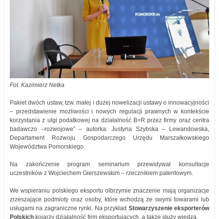
Fot. Kazimierz Netka
Pakiet dwóch ustaw, tzw. małej i dużej nowelizacji ustawy o innowacyjności
– przedstawienie możliwości i nowych regulacji prawnych w kontekście
korzystania z ulgi podatkowej na działalność B+R przez firmy oraz centra
badawczo –rozwojowe” – autorka: Justyna Szybska – Lewandowska,
Departament Rozwoju Gospodarczego Urzędu Marszałkowskiego
Województwa Pomorskiego.
Na zakończenie program seminarium przewidywał konsultacje
uczestników z Wojciechem Gierszewskim – rzecznikiem patentowym.
We wspieraniu polskiego eksportu olbrzymie znaczenie mają organizacje
zrzeszające podmioty oraz osoby, które wchodzą ze swymi towarami lub
usługami na zagraniczne rynki. Na przykład
Stowarzyszenie eksporterów
Polskich
kojarzy działalność firm eksportujących, a także służy wiedzą.