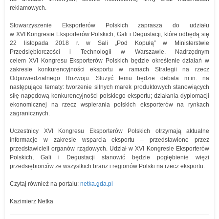
reklamowych.
Stowarzyszenie Eksporterów Polskich zaprasza do udziału
w XVI Kongresie Eksporterów Polskich, Gali i Degustacji, które odbędą się
22 listopada 2018 r. w Sali „Pod Kopułą” w Ministerstwie
Przedsiębiorczości i Technologii w Warszawie. Nadrzędnym
celem XVI Kongresu Eksporterów Polskich będzie określenie działań w
zakresie konkurencyjności eksportu w ramach Strategii na rzecz
Odpowiedzialnego Rozwoju. Służyć temu będzie debata m.in. na
następujące tematy: tworzenie silnych marek produktowych stanowiących
siłę napędową konkurencyjności polskiego eksportu; działania dyplomacji
ekonomicznej na rzecz wspierania polskich eksporterów na rynkach
zagranicznych.
Uczestnicy XVI Kongresu Eksporterów Polskich otrzymają aktualne
informacje w zakresie wsparcia eksportu – przedstawione przez
przedstawicieli organów rządowych. Udział w XVI Kongresie Eksporterów
Polskich, Gali i Degustacji stanowić będzie pogłębienie więzi
przedsiębiorców ze wszystkich branż i regionów Polski na rzecz eksportu.
Czytaj również na portalu:
netka.gda.pl
Kazimierz Netka