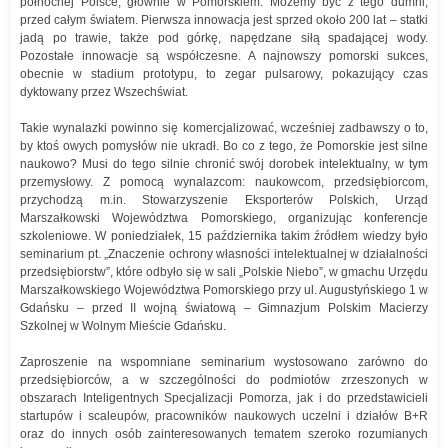
północnej Polsce, głównie w Pomorskiem. Możemy być z tego dumni,
przed całym światem. Pierwsza innowacja jest sprzed około 200 lat – statki
jadą po trawie, także pod górkę, napędzane siłą spadającej wody.
Pozostałe innowacje są współczesne. A najnowszy pomorski sukces,
obecnie w stadium prototypu, to zegar pulsarowy, pokazujący czas
dyktowany przez Wszechświat.
Takie wynalazki powinno się komercjalizować, wcześniej zadbawszy o to,
by ktoś owych pomysłów nie ukradł. Bo co z tego, że Pomorskie jest silne
naukowo? Musi do tego silnie chronić swój dorobek intelektualny, w tym
przemysłowy. Z pomocą wynalazcom: naukowcom, przedsiębiorcom,
przychodzą m.in. Stowarzyszenie Eksporterów Polskich, Urząd
Marszałkowski Województwa Pomorskiego, organizując konferencje
szkoleniowe. W poniedziałek, 15 października takim źródłem wiedzy było
seminarium pt. „Znaczenie ochrony własności intelektualnej w działalności
przedsiębiorstw”, które odbyło się w sali „Polskie Niebo”, w gmachu Urzędu
Marszałkowskiego Województwa Pomorskiego przy ul. Augustyńskiego 1 w
Gdańsku – przed II wojną światową – Gimnazjum Polskim Macierzy
Szkolnej w Wolnym Mieście Gdańsku.
Zaproszenie na wspomniane seminarium wystosowano zarówno do
przedsiębiorców, a w szczególności do podmiotów zrzeszonych w
obszarach Inteligentnych Specjalizacji Pomorza, jak i do przedstawicieli
startupów i scaleupów, pracowników naukowych uczelni i działów B+R
oraz do innych osób zainteresowanych tematem szeroko rozumianych