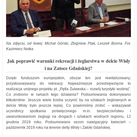
Na zdjęciu, od lewej: Michał Górski, Zbigniew Ptak, Leszek Bonna. Fot.
Kazimierz Netka
Jak poprawić warunki rekreacji i żeglarstwa w delcie Wisły
i na Zatoce Gdańskiej?
Dzięki funduszom europejskim, obszar ten jest rewitalizowany;
przystosowywany do rekreacji. Najważniejsze przedsięwzięcie to
realizacja unijnego projektu pt. „Pętla Żuławska – rozwój turystyki wodnej”.
Co zrobiono w ramach tego działania? Podsumowania dokonywano
kilkukrotnie. Jeszcze wiele trzeba uczynić by na szlakach żeglownych w
delcie Wisły było jeszcze lepiej. Co powinniśmy zrobić – wskazywali
uczestnicy spotkania poświęconego m.in. bezpieczeństwu i
uwarunkowaniom żeglugi na drogach i szlakach wodnych regionu, 12
grudnia 2019 roku. Podsumowano sezon nawigacyjny kwiecień –
październik 2019 roku na terenie delty Wisły i Zatoki Gdańskiej.