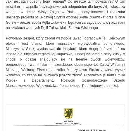
Jaki jest stan obecny tego regionu? Co jeszcze tam powstanie? O tym
mówili m.in. współtwórcy najnowszych udogodnień dla turystyki, zwłaszcza
wodnej, w delcie Wisły: Zbigniew Ptak – pomysłodawca i realizator
unijnego projektu pt. „Rozwój turystki wodnej „Pętla Żuławska” oraz Michał
Górski – prezes spółki Pętla Żuławska, będącej zarządcą portów i przystani
na szlakach wodnych Pętli Żuławskiej i Zalewu Wiślanego.
Powołano zespół, który zebrał wszystkie uwagi, opracował je. Końcowym
efektem jest pismo, które marszałek województwa pomorskiego,
Mieczysław Struk, wystosował do instytucji, które mogą coś zmienić na
lepsze dla turystyki żeglarskiej, kajakowej i innej na terenie delty Wisły. A
chodzi o obszar znajdujący się na terenie dwóch województw:
pomorskiego i warmińsko – mazurskiego, obejmujący też Zalew Wiślany i
Mierzeję Wiślaną. Pismo marszałka Mieczysława Struka zawiera wykaz
wskazań, co trzeba na Żuawach jeszcze zrobić. Przekazała je nam Emilia
Kordek z Departamentu Rozwoju Gospodarczego Urzędu
Marszałkowskiego Województwa Pomorskiego. Publikujemy je poniżej: