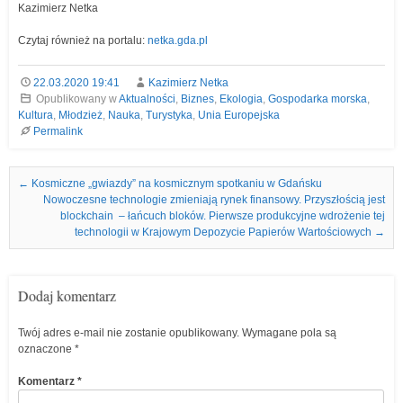
Kazimierz Netka
Czytaj również na portalu:
netka.gda.pl
22.03.2020 19:41
Kazimierz Netka
Opublikowany w
Aktualności
,
Biznes
,
Ekologia
,
Gospodarka morska
,
Kultura
,
Młodzież
,
Nauka
,
Turystyka
,
Unia Europejska
Permalink
Nawigacja we wpisach
←
Kosmiczne „gwiazdy” na kosmicznym spotkaniu w Gdańsku
Nowoczesne technologie zmieniają rynek finansowy. Przyszłością jest
blockchain – łańcuch bloków. Pierwsze produkcyjne wdrożenie tej
technologii w Krajowym Depozycie Papierów Wartościowych
→
Dodaj komentarz
Twój adres e-mail nie zostanie opublikowany.
Wymagane pola są
oznaczone
*
Komentarz
*