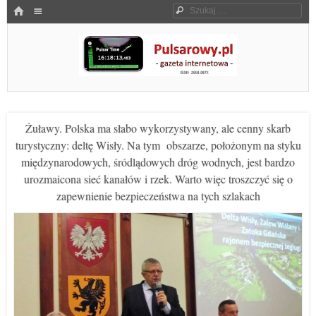
Menu
HOME
Szukaj
SKOCZ DO TREŚCI
Pulsarowy.pl
Żuławy. Polska ma słabo wykorzystywany, ale cenny skarb
turystyczny: deltę Wisły. Na tym obszarze, położonym na styku
międzynarodowych, śródlądowych dróg wodnych, jest bardzo
urozmaicona sieć kanałów i rzek. Warto więc troszczyć się o
zapewnienie bezpieczeństwa na tych szlakach